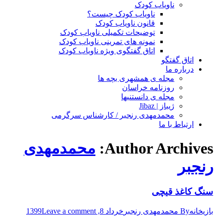
ناویاب کودک
ناویاب کودک چیست؟
قانون ناویاب کودک
توضیحات تکمیلی ناویاب کودک
نمونه های تمرینی ناویاب کودک
اتاق گفتگوی ویژه ناویاب کودک
اتاق گفتگو
درباره ما
مجله ی همشهری بچه ها
روزنامه خراسان
مجله ی دانستنیها
ژیباز | Jibaz
محمدمهدی رنجبر / کارشناس سرگرمی
ارتباط با ما
Author Archives:
محمدمهدی
رنجبر
سنگ کاغذ قیچی
بازیخانه
By
محمدمهدی رنجبر
خرداد 8, 1399
Leave a comment