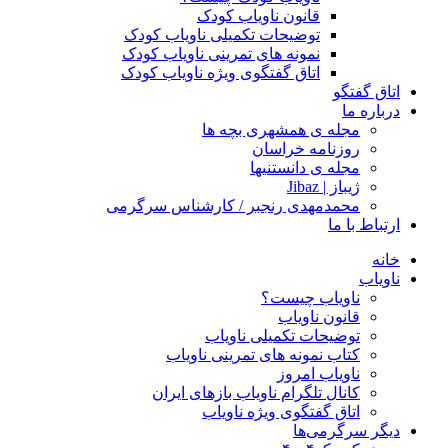
قانون ناویاب کودک
توضیحات تکمیلی ناویاب کودک
نمونه های تمرینی ناویاب کودک
اتاق گفتگوی ویژه ناویاب کودک
اتاق گفتگو
درباره ما
مجله ی همشهری بچه ها
روزنامه خراسان
مجله ی دانستنیها
ژیباز | Jibaz
محمدمهدی رنجبر / کارشناس سرگرمی
ارتباط با ما
خانه
ناویاب
ناویاب چیست؟
قانون ناویاب
توضیحات تکمیلی ناویاب
کتاب نمونه های تمرینی ناویاب
ناویاب امروز
کانال تلگرام ناویاب بازهای ایران
اتاق گفتگوی ویژه ناویاب
دیگر سرگرمی‌ها