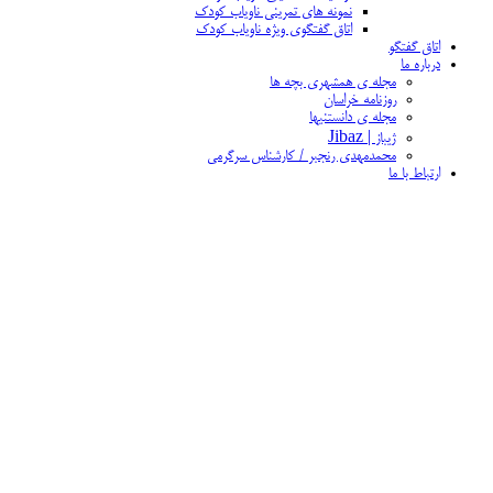
نمونه های تمرینی ناویاب کودک
اتاق گفتگوی ویژه ناویاب کودک
اتاق گفتگو
درباره ما
مجله ی همشهری بچه ها
روزنامه خراسان
مجله ی دانستنیها
ژیباز | Jibaz
محمدمهدی رنجبر / کارشناس سرگرمی
ارتباط با ما