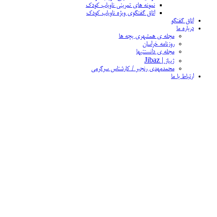
نمونه های تمرینی ناویاب کودک
اتاق گفتگوی ویژه ناویاب کودک
اتاق گفتگو
درباره ما
مجله ی همشهری بچه ها
روزنامه خراسان
مجله ی دانستنیها
ژیباز | Jibaz
محمدمهدی رنجبر / کارشناس سرگرمی
ارتباط با ما