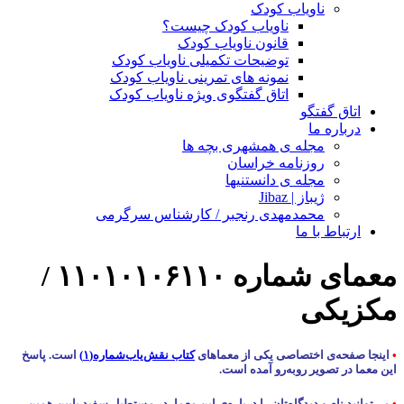
ناویاب کودک
ناویاب کودک چیست؟
قانون ناویاب کودک
توضیحات تکمیلی ناویاب کودک
نمونه های تمرینی ناویاب کودک
اتاق گفتگوی ویژه ناویاب کودک
اتاق گفتگو
درباره ما
مجله ی همشهری بچه ها
روزنامه خراسان
مجله ی دانستنیها
ژیباز | Jibaz
محمدمهدی رنجبر / کارشناس سرگرمی
ارتباط با ما
معمای شماره ۱۱۰۱۰۱۰۶۱۱۰ /
مکزیکی
•
اینجا صفحه‌ی اختصاصی یکی از معماهای
کتاب نقش‌یاب‌شماره(۱)
است. پاسخ
این معما در تصویر روبه‌رو آمده است.
•
می‌توانید نام و دیدگاه‌تان را درباره‌ی این معما، در مستطیل سفید پایین همین