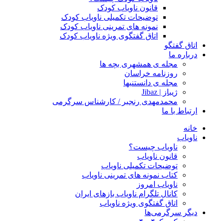
قانون ناویاب کودک
توضیحات تکمیلی ناویاب کودک
نمونه های تمرینی ناویاب کودک
اتاق گفتگوی ویژه ناویاب کودک
اتاق گفتگو
درباره ما
مجله ی همشهری بچه ها
روزنامه خراسان
مجله ی دانستنیها
ژیباز | Jibaz
محمدمهدی رنجبر / کارشناس سرگرمی
ارتباط با ما
خانه
ناویاب
ناویاب چیست؟
قانون ناویاب
توضیحات تکمیلی ناویاب
کتاب نمونه های تمرینی ناویاب
ناویاب امروز
کانال تلگرام ناویاب بازهای ایران
اتاق گفتگوی ویژه ناویاب
دیگر سرگرمی‌ها