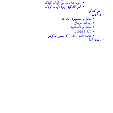
نمونه های تمرینی ناویاب کودک
اتاق گفتگوی ویژه ناویاب کودک
اتاق گفتگو
درباره ما
مجله ی همشهری بچه ها
روزنامه خراسان
مجله ی دانستنیها
ژیباز | Jibaz
محمدمهدی رنجبر / کارشناس سرگرمی
ارتباط با ما