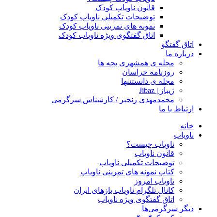
قانون ناویاب کودک
توضیحات تکمیلی ناویاب کودک
نمونه های تمرینی ناویاب کودک
اتاق گفتگوی ویژه ناویاب کودک
اتاق گفتگو
درباره ما
مجله ی همشهری بچه ها
روزنامه خراسان
مجله ی دانستنیها
ژیباز | Jibaz
محمدمهدی رنجبر / کارشناس سرگرمی
ارتباط با ما
خانه
ناویاب
ناویاب چیست؟
قانون ناویاب
توضیحات تکمیلی ناویاب
کتاب نمونه های تمرینی ناویاب
ناویاب امروز
کانال تلگرام ناویاب بازهای ایران
اتاق گفتگوی ویژه ناویاب
دیگر سرگرمی‌ها