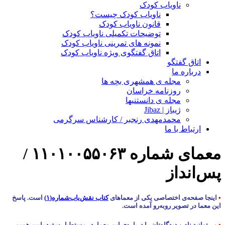
ناویاب کودک
ناویاب کودک چیست؟
قانون ناویاب کودک
توضیحات تکمیلی ناویاب کودک
نمونه های تمرینی ناویاب کودک
اتاق گفتگوی ویژه ناویاب کودک
اتاق گفتگو
درباره ما
مجله ی همشهری بچه ها
روزنامه خراسان
مجله ی دانستنیها
ژیباز | Jibaz
محمدمهدی رنجبر / کارشناس سرگرمی
ارتباط با ما
معمای شماره ۱۱۰۱۰۰۵۵۰۶۳ /
پس‌انداز
•
اینجا صفحه‌ی اختصاصی یکی از معماهای
کتاب نقش‌یاب‌شماره(۱)
است. پاسخ
این معما در تصویر روبه‌رو آمده است.
•
می‌توانید نام و دیدگاه‌تان را درباره‌ی این معما، در مستطیل سفید پایین همین