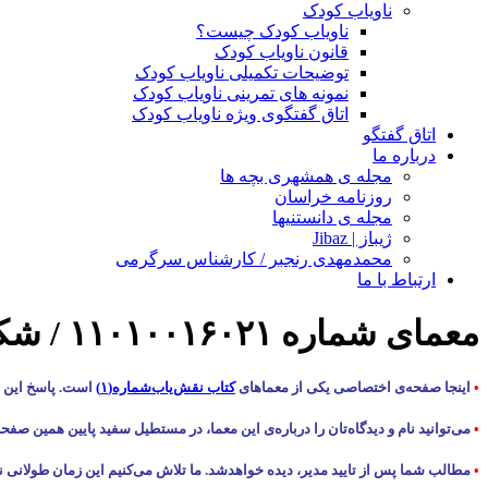
ناویاب کودک
ناویاب کودک چیست؟
قانون ناویاب کودک
توضیحات تکمیلی ناویاب کودک
نمونه های تمرینی ناویاب کودک
اتاق گفتگوی ویژه ناویاب کودک
اتاق گفتگو
درباره ما
مجله ی همشهری بچه ها
روزنامه خراسان
مجله ی دانستنیها
ژیباز | Jibaz
محمدمهدی رنجبر / کارشناس سرگرمی
ارتباط با ما
معمای شماره ۱۱۰۱۰۰۱۶۰۲۱ / شکار
•
اینجا صفحه‌ی اختصاصی یکی از معماهای
کتاب نقش‌یاب‌شماره(۱)
است. پاسخ این م
•
می‌توانید نام و دیدگاه‌تان را درباره‌ی این معما، در مستطیل سفید پایین همین صفح
•
مطالب شما پس از تایید مدیر، دیده خواهدشد. ما تلاش می‌کنیم این زمان طولانی ن