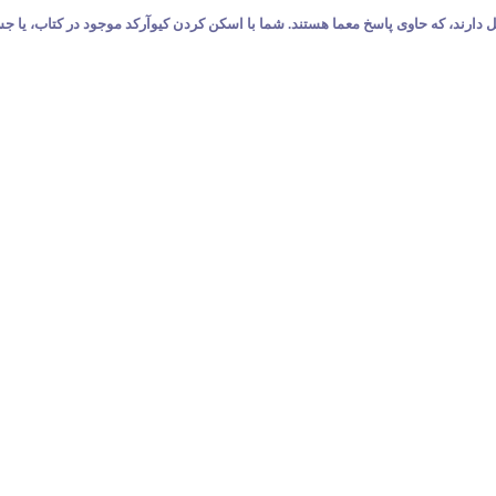
ند. شما با اسکن کردن کیوآرکد موجود در کتاب، یا جستجوی شماره ۱۱رقمی معما در این وب‌سایت، به تمام این صف