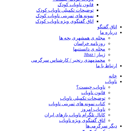
قانون ناویاب کودک
توضیحات تکمیلی ناویاب کودک
نمونه های تمرینی ناویاب کودک
اتاق گفتگوی ویژه ناویاب کودک
اتاق گفتگو
درباره ما
مجله ی همشهری بچه ها
روزنامه خراسان
مجله ی دانستنیها
ژیباز | Jibaz
محمدمهدی رنجبر / کارشناس سرگرمی
ارتباط با ما
خانه
ناویاب
ناویاب چیست؟
قانون ناویاب
توضیحات تکمیلی ناویاب
کتاب نمونه های تمرینی ناویاب
ناویاب امروز
کانال تلگرام ناویاب بازهای ایران
اتاق گفتگوی ویژه ناویاب
دیگر سرگرمی‌ها