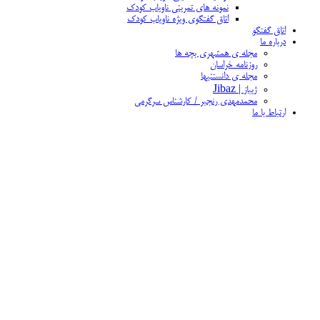
نمونه های تمرینی ناویاب کودک
اتاق گفتگوی ویژه ناویاب کودک
اتاق گفتگو
درباره ما
مجله ی همشهری بچه ها
روزنامه خراسان
مجله ی دانستنیها
ژیباز | Jibaz
محمدمهدی رنجبر / کارشناس سرگرمی
ارتباط با ما