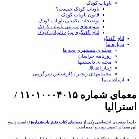
ناویاب کودک
ناویاب کودک چیست؟
قانون ناویاب کودک
توضیحات تکمیلی ناویاب کودک
نمونه های تمرینی ناویاب کودک
اتاق گفتگوی ویژه ناویاب کودک
اتاق گفتگو
درباره ما
مجله ی همشهری بچه ها
روزنامه خراسان
مجله ی دانستنیها
ژیباز | Jibaz
محمدمهدی رنجبر / کارشناس سرگرمی
ارتباط با ما
معمای شماره ۱۱۰۱۰۰۰۴۰۱۵ /
استرالیا
•
اینجا صفحه‌ی اختصاصی یکی از معماهای
کتاب نقش‌یاب‌شماره(۱)
است. پاسخ
این معما در تصویر روبه‌رو آمده است.
•
می‌توانید نام و دیدگاه‌تان را درباره‌ی این معما، در مستطیل سفید پایین همین