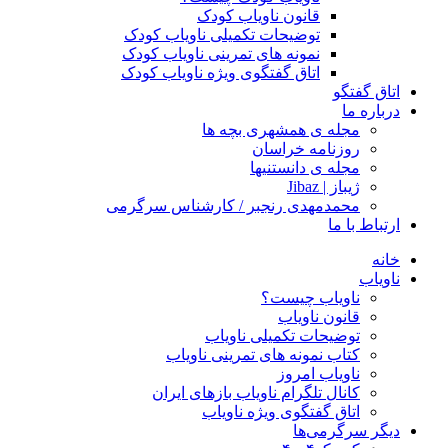
قانون ناویاب کودک
توضیحات تکمیلی ناویاب کودک
نمونه های تمرینی ناویاب کودک
اتاق گفتگوی ویژه ناویاب کودک
اتاق گفتگو
درباره ما
مجله ی همشهری بچه ها
روزنامه خراسان
مجله ی دانستنیها
ژیباز | Jibaz
محمدمهدی رنجبر / کارشناس سرگرمی
ارتباط با ما
خانه
ناویاب
ناویاب چیست؟
قانون ناویاب
توضیحات تکمیلی ناویاب
کتاب نمونه های تمرینی ناویاب
ناویاب امروز
کانال تلگرام ناویاب بازهای ایران
اتاق گفتگوی ویژه ناویاب
دیگر سرگرمی‌ها