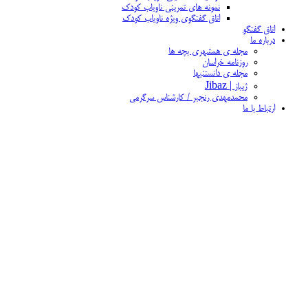
نمونه های تمرینی ناویاب کودک
اتاق گفتگوی ویژه ناویاب کودک
اتاق گفتگو
درباره ما
مجله ی همشهری بچه ها
روزنامه خراسان
مجله ی دانستنیها
ژیباز | Jibaz
محمدمهدی رنجبر / کارشناس سرگرمی
ارتباط با ما