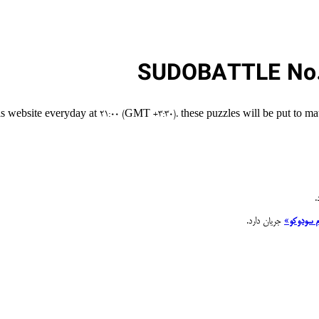
SUDOBATTLE No.
bsite everyday at 21:00 (GMT +3:30). these puzzles will be put to matc
م سودوکو
»
جریان دارد.