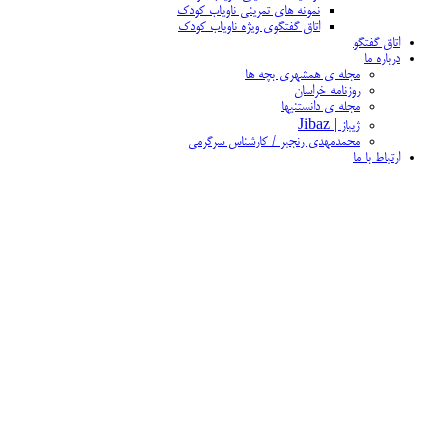
نمونه های تمرینی ناویاب کودک
اتاق گفتگوی ویژه ناویاب کودک
اتاق گفتگو
درباره ما
مجله ی همشهری بچه ها
روزنامه خراسان
مجله ی دانستنیها
ژیباز | Jibaz
محمدمهدی رنجبر / کارشناس سرگرمی
ارتباط با ما