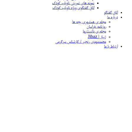
نمونه های تمرینی ناویاب کودک
اتاق گفتگوی ویژه ناویاب کودک
اتاق گفتگو
درباره ما
مجله ی همشهری بچه ها
روزنامه خراسان
مجله ی دانستنیها
ژیباز | Jibaz
محمدمهدی رنجبر / کارشناس سرگرمی
ارتباط با ما