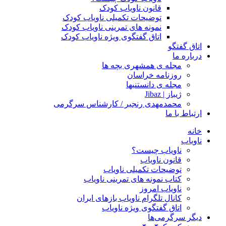
قانون ناویاب کودک
توضیحات تکمیلی ناویاب کودک
نمونه های تمرینی ناویاب کودک
اتاق گفتگوی ویژه ناویاب کودک
اتاق گفتگو
درباره ما
مجله ی همشهری بچه ها
روزنامه خراسان
مجله ی دانستنیها
ژیباز | Jibaz
محمدمهدی رنجبر / کارشناس سرگرمی
ارتباط با ما
خانه
ناویاب
ناویاب چیست؟
قانون ناویاب
توضیحات تکمیلی ناویاب
کتاب نمونه های تمرینی ناویاب
ناویاب امروز
کانال تلگرام ناویاب بازهای ایران
اتاق گفتگوی ویژه ناویاب
دیگر سرگرمی‌ها