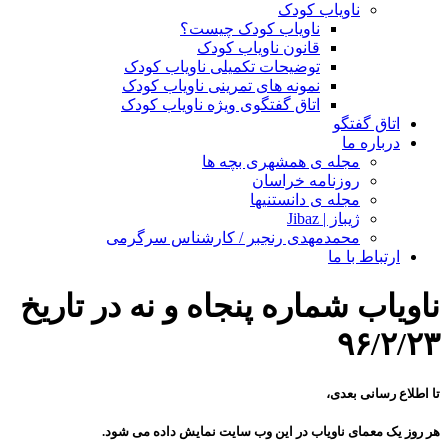
ناویاب کودک
ناویاب کودک چیست؟
قانون ناویاب کودک
توضیحات تکمیلی ناویاب کودک
نمونه های تمرینی ناویاب کودک
اتاق گفتگوی ویژه ناویاب کودک
اتاق گفتگو
درباره ما
مجله ی همشهری بچه ها
روزنامه خراسان
مجله ی دانستنیها
ژیباز | Jibaz
محمدمهدی رنجبر / کارشناس سرگرمی
ارتباط با ما
ناویاب شماره پنجاه و نه در تاریخ
۹۶/۲/۲۳
تا اطلاع رسانی بعدی،
هر روز یک معمای ناویاب در این وب سایت نمایش داده می شود.