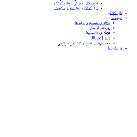
نمونه های تمرینی ناویاب کودک
اتاق گفتگوی ویژه ناویاب کودک
اتاق گفتگو
درباره ما
مجله ی همشهری بچه ها
روزنامه خراسان
مجله ی دانستنیها
ژیباز | Jibaz
محمدمهدی رنجبر / کارشناس سرگرمی
ارتباط با ما