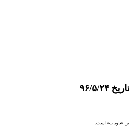
۹۶/۵/
شن «ناویاب» است.