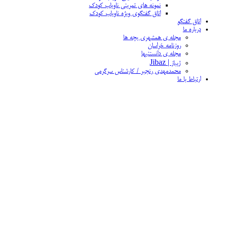
نمونه های تمرینی ناویاب کودک
اتاق گفتگوی ویژه ناویاب کودک
اتاق گفتگو
درباره ما
مجله ی همشهری بچه ها
روزنامه خراسان
مجله ی دانستنیها
ژیباز | Jibaz
محمدمهدی رنجبر / کارشناس سرگرمی
ارتباط با ما