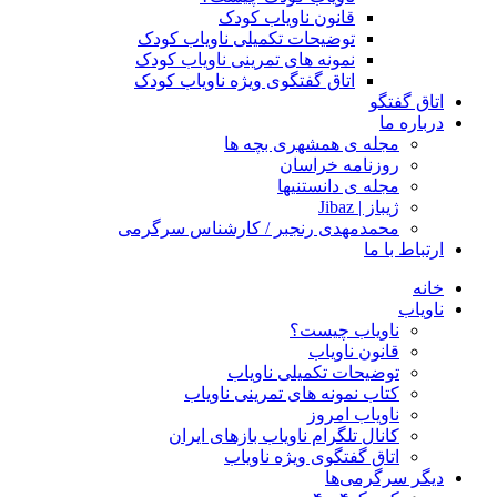
قانون ناویاب کودک
توضیحات تکمیلی ناویاب کودک
نمونه های تمرینی ناویاب کودک
اتاق گفتگوی ویژه ناویاب کودک
اتاق گفتگو
درباره ما
مجله ی همشهری بچه ها
روزنامه خراسان
مجله ی دانستنیها
ژیباز | Jibaz
محمدمهدی رنجبر / کارشناس سرگرمی
ارتباط با ما
خانه
ناویاب
ناویاب چیست؟
قانون ناویاب
توضیحات تکمیلی ناویاب
کتاب نمونه های تمرینی ناویاب
ناویاب امروز
کانال تلگرام ناویاب بازهای ایران
اتاق گفتگوی ویژه ناویاب
دیگر سرگرمی‌ها