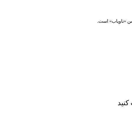
شن «ناویاب» است.
کنید