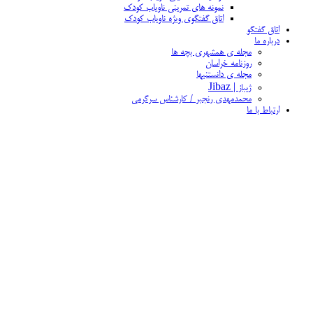
نمونه های تمرینی ناویاب کودک
اتاق گفتگوی ویژه ناویاب کودک
اتاق گفتگو
درباره ما
مجله ی همشهری بچه ها
روزنامه خراسان
مجله ی دانستنیها
ژیباز | Jibaz
محمدمهدی رنجبر / کارشناس سرگرمی
ارتباط با ما