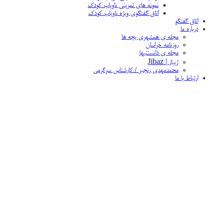
نمونه های تمرینی ناویاب کودک
اتاق گفتگوی ویژه ناویاب کودک
اتاق گفتگو
درباره ما
مجله ی همشهری بچه ها
روزنامه خراسان
مجله ی دانستنیها
ژیباز | Jibaz
محمدمهدی رنجبر / کارشناس سرگرمی
ارتباط با ما