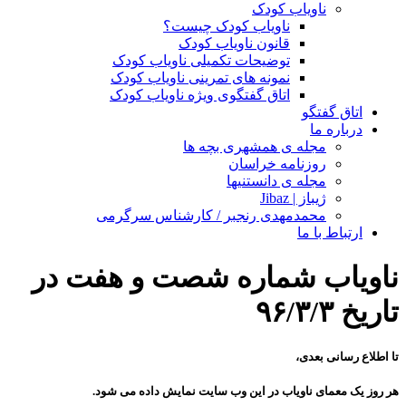
ناویاب کودک
ناویاب کودک چیست؟
قانون ناویاب کودک
توضیحات تکمیلی ناویاب کودک
نمونه های تمرینی ناویاب کودک
اتاق گفتگوی ویژه ناویاب کودک
اتاق گفتگو
درباره ما
مجله ی همشهری بچه ها
روزنامه خراسان
مجله ی دانستنیها
ژیباز | Jibaz
محمدمهدی رنجبر / کارشناس سرگرمی
ارتباط با ما
ناویاب شماره شصت و هفت در
تاریخ ۹۶/۳/۳
تا اطلاع رسانی بعدی،
هر روز یک معمای ناویاب در این وب سایت نمایش داده می شود.