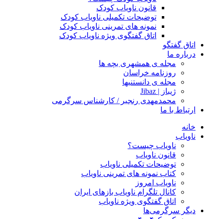
قانون ناویاب کودک
توضیحات تکمیلی ناویاب کودک
نمونه های تمرینی ناویاب کودک
اتاق گفتگوی ویژه ناویاب کودک
اتاق گفتگو
درباره ما
مجله ی همشهری بچه ها
روزنامه خراسان
مجله ی دانستنیها
ژیباز | Jibaz
محمدمهدی رنجبر / کارشناس سرگرمی
ارتباط با ما
خانه
ناویاب
ناویاب چیست؟
قانون ناویاب
توضیحات تکمیلی ناویاب
کتاب نمونه های تمرینی ناویاب
ناویاب امروز
کانال تلگرام ناویاب بازهای ایران
اتاق گفتگوی ویژه ناویاب
دیگر سرگرمی‌ها