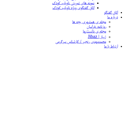
نمونه های تمرینی ناویاب کودک
اتاق گفتگوی ویژه ناویاب کودک
اتاق گفتگو
درباره ما
مجله ی همشهری بچه ها
روزنامه خراسان
مجله ی دانستنیها
ژیباز | Jibaz
محمدمهدی رنجبر / کارشناس سرگرمی
ارتباط با ما