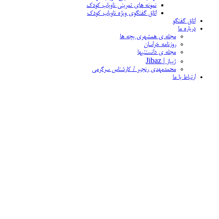
نمونه های تمرینی ناویاب کودک
اتاق گفتگوی ویژه ناویاب کودک
اتاق گفتگو
درباره ما
مجله ی همشهری بچه ها
روزنامه خراسان
مجله ی دانستنیها
ژیباز | Jibaz
محمدمهدی رنجبر / کارشناس سرگرمی
ارتباط با ما