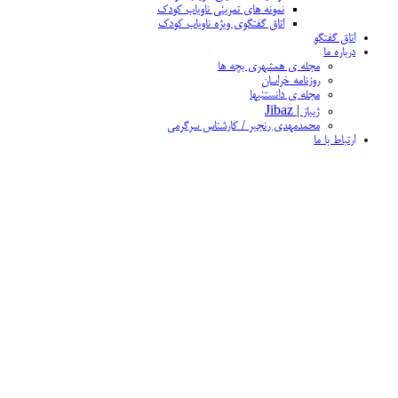
نمونه های تمرینی ناویاب کودک
اتاق گفتگوی ویژه ناویاب کودک
اتاق گفتگو
درباره ما
مجله ی همشهری بچه ها
روزنامه خراسان
مجله ی دانستنیها
ژیباز | Jibaz
محمدمهدی رنجبر / کارشناس سرگرمی
ارتباط با ما