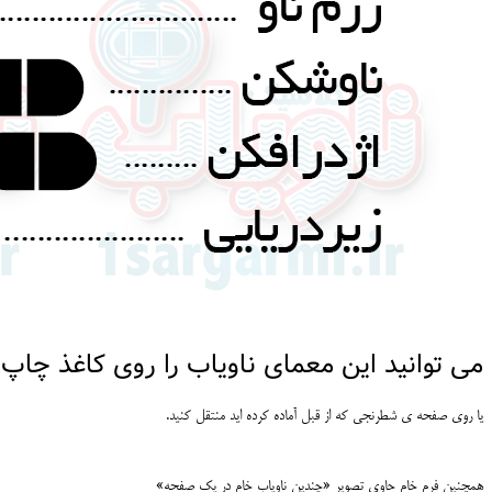
می توانید این معمای ناویاب را روی کاغذ چاپ 
یا روی صفحه ی شطرنجی که از قبل آماده کرده اید منتقل کنید.
همچنین فرم خام حاوی تصویر «چندین ناویاب خام در یک صفحه»