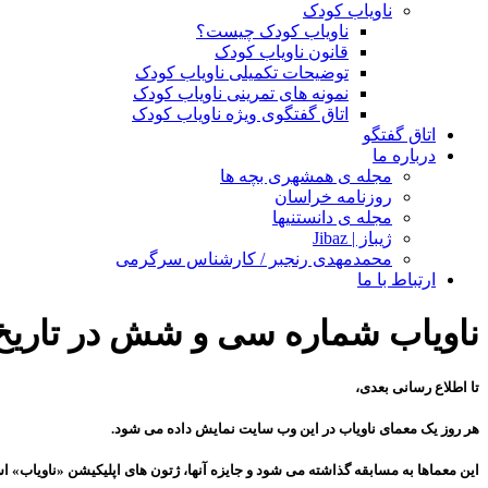
ناویاب کودک
ناویاب کودک چیست؟
قانون ناویاب کودک
توضیحات تکمیلی ناویاب کودک
نمونه های تمرینی ناویاب کودک
اتاق گفتگوی ویژه ناویاب کودک
اتاق گفتگو
درباره ما
مجله ی همشهری بچه ها
روزنامه خراسان
مجله ی دانستنیها
ژیباز | Jibaz
محمدمهدی رنجبر / کارشناس سرگرمی
ارتباط با ما
ناویاب شماره سی و شش در تاریخ ۶/۱/۲۹
تا اطلاع رسانی بعدی،
هر روز یک معمای ناویاب در این وب سایت نمایش داده می شود.
این معماها به مسابقه گذاشته می شود و جایزه آنها، ژتون های اپلیکیشن «ناویاب» 