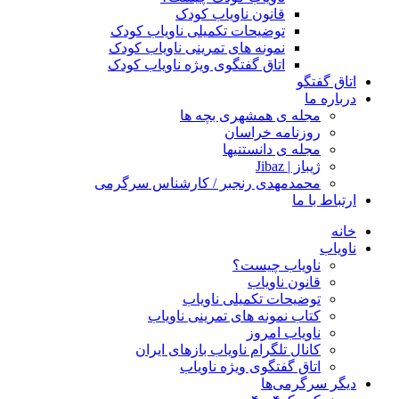
قانون ناویاب کودک
توضیحات تکمیلی ناویاب کودک
نمونه های تمرینی ناویاب کودک
اتاق گفتگوی ویژه ناویاب کودک
اتاق گفتگو
درباره ما
مجله ی همشهری بچه ها
روزنامه خراسان
مجله ی دانستنیها
ژیباز | Jibaz
محمدمهدی رنجبر / کارشناس سرگرمی
ارتباط با ما
خانه
ناویاب
ناویاب چیست؟
قانون ناویاب
توضیحات تکمیلی ناویاب
کتاب نمونه های تمرینی ناویاب
ناویاب امروز
کانال تلگرام ناویاب بازهای ایران
اتاق گفتگوی ویژه ناویاب
دیگر سرگرمی‌ها