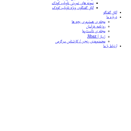
نمونه های تمرینی ناویاب کودک
اتاق گفتگوی ویژه ناویاب کودک
اتاق گفتگو
درباره ما
مجله ی همشهری بچه ها
روزنامه خراسان
مجله ی دانستنیها
ژیباز | Jibaz
محمدمهدی رنجبر / کارشناس سرگرمی
ارتباط با ما