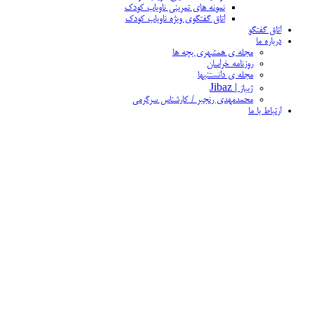
نمونه های تمرینی ناویاب کودک
اتاق گفتگوی ویژه ناویاب کودک
اتاق گفتگو
درباره ما
مجله ی همشهری بچه ها
روزنامه خراسان
مجله ی دانستنیها
ژیباز | Jibaz
محمدمهدی رنجبر / کارشناس سرگرمی
ارتباط با ما