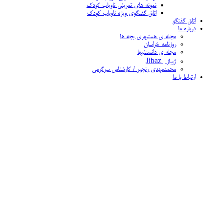
نمونه های تمرینی ناویاب کودک
اتاق گفتگوی ویژه ناویاب کودک
اتاق گفتگو
درباره ما
مجله ی همشهری بچه ها
روزنامه خراسان
مجله ی دانستنیها
ژیباز | Jibaz
محمدمهدی رنجبر / کارشناس سرگرمی
ارتباط با ما