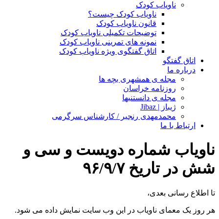
ناویاب کودک
ناویاب کودک چیست؟
قانون ناویاب کودک
توضیحات تکمیلی ناویاب کودک
نمونه های تمرینی ناویاب کودک
اتاق گفتگوی ویژه ناویاب کودک
اتاق گفتگو
درباره ما
مجله ی همشهری بچه ها
روزنامه خراسان
مجله ی دانستنیها
ژیباز | Jibaz
محمدمهدی رنجبر / کارشناس سرگرمی
ارتباط با ما
ناویاب شماره دویست و سی و
شش در تاریخ ۹۶/۹/۷
تا اطلاع رسانی بعدی،
هر روز یک معمای ناویاب در این وب سایت نمایش داده می شود.