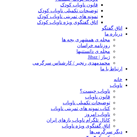
قانون ناویاب کودک
توضیحات تکمیلی ناویاب کودک
نمونه های تمرینی ناویاب کودک
اتاق گفتگوی ویژه ناویاب کودک
اتاق گفتگو
درباره ما
مجله ی همشهری بچه ها
روزنامه خراسان
مجله ی دانستنیها
ژیباز | Jibaz
محمدمهدی رنجبر / کارشناس سرگرمی
ارتباط با ما
خانه
ناویاب
ناویاب چیست؟
قانون ناویاب
توضیحات تکمیلی ناویاب
کتاب نمونه های تمرینی ناویاب
ناویاب امروز
کانال تلگرام ناویاب بازهای ایران
اتاق گفتگوی ویژه ناویاب
دیگر سرگرمی‌ها