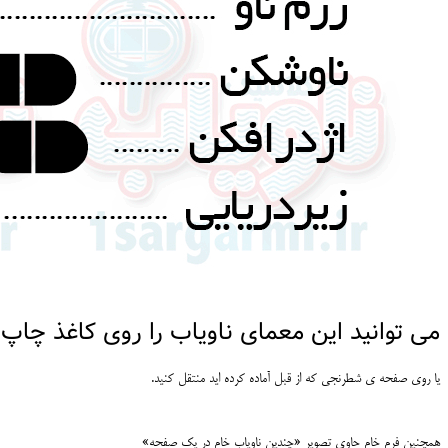
می توانید این معمای ناویاب را روی کاغذ چاپ 
یا روی صفحه ی شطرنجی که از قبل آماده کرده اید منتقل کنید.
همچنین فرم خام حاوی تصویر «چندین ناویاب خام در یک صفحه»