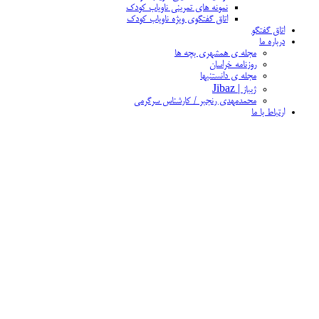
نمونه های تمرینی ناویاب کودک
اتاق گفتگوی ویژه ناویاب کودک
اتاق گفتگو
درباره ما
مجله ی همشهری بچه ها
روزنامه خراسان
مجله ی دانستنیها
ژیباز | Jibaz
محمدمهدی رنجبر / کارشناس سرگرمی
ارتباط با ما