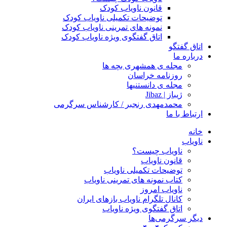
قانون ناویاب کودک
توضیحات تکمیلی ناویاب کودک
نمونه های تمرینی ناویاب کودک
اتاق گفتگوی ویژه ناویاب کودک
اتاق گفتگو
درباره ما
مجله ی همشهری بچه ها
روزنامه خراسان
مجله ی دانستنیها
ژیباز | Jibaz
محمدمهدی رنجبر / کارشناس سرگرمی
ارتباط با ما
خانه
ناویاب
ناویاب چیست؟
قانون ناویاب
توضیحات تکمیلی ناویاب
کتاب نمونه های تمرینی ناویاب
ناویاب امروز
کانال تلگرام ناویاب بازهای ایران
اتاق گفتگوی ویژه ناویاب
دیگر سرگرمی‌ها