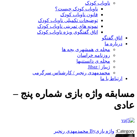
ناویاب کودک
ناویاب کودک چیست؟
قانون ناویاب کودک
توضیحات تکمیلی ناویاب کودک
نمونه های تمرینی ناویاب کودک
اتاق گفتگوی ویژه ناویاب کودک
اتاق گفتگو
درباره ما
مجله ی همشهری بچه ها
روزنامه خراسان
مجله ی دانستنیها
ژیباز | Jibaz
محمدمهدی رنجبر / کارشناس سرگرمی
ارتباط با ما
مسابقه واژه بازی شماره پنج –
عادی
Category:
واژه بازی
By
محمدمهدی رنجبر