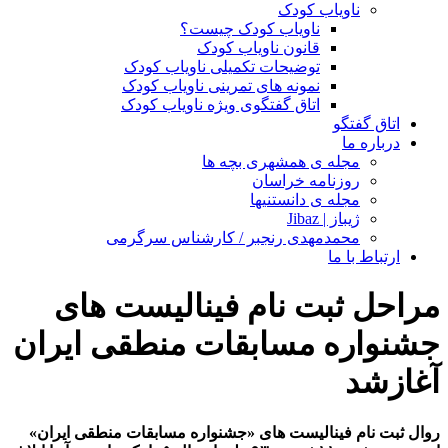
ناویاب کودک
ناویاب کودک چیست؟
قانون ناویاب کودک
توضیحات تکمیلی ناویاب کودک
نمونه های تمرینی ناویاب کودک
اتاق گفتگوی ویژه ناویاب کودک
اتاق گفتگو
درباره ما
مجله ی همشهری بچه ها
روزنامه خراسان
مجله ی دانستنیها
ژیباز | Jibaz
محمدمهدی رنجبر / کارشناس سرگرمی
ارتباط با ما
مراحل ثبت نام فینالیست های
جشنواره مسابقات منطقی ایران
آغازشد
روال ثبت نام فینالیست های «جشنواره مسابقات منطقی ایران»