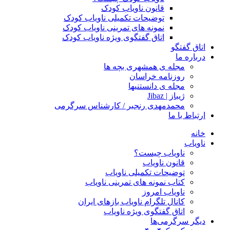
قانون ناویاب کودک
توضیحات تکمیلی ناویاب کودک
نمونه های تمرینی ناویاب کودک
اتاق گفتگوی ویژه ناویاب کودک
اتاق گفتگو
درباره ما
مجله ی همشهری بچه ها
روزنامه خراسان
مجله ی دانستنیها
ژیباز | Jibaz
محمدمهدی رنجبر / کارشناس سرگرمی
ارتباط با ما
خانه
ناویاب
ناویاب چیست؟
قانون ناویاب
توضیحات تکمیلی ناویاب
کتاب نمونه های تمرینی ناویاب
ناویاب امروز
کانال تلگرام ناویاب بازهای ایران
اتاق گفتگوی ویژه ناویاب
دیگر سرگرمی‌ها