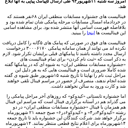
امروز سه شنبه ۱۱شهریور۹۳ طی ارسال ۵پیامک پیاپی به آنها ابلاغ
شد.
فینالیست های جشنواره مسابقات منطقی ایران ۶۸نفر هستند که
در خردادماه امسال مسابقات مرحله پیامکی شان تمام شده بود و
بلافاصله فهرست اسامی آنها منتشر شده بود. برای مشاهده اسامی
این فینالیست ها
اینجا
را ببینید.
فینالیست های فوق در صورتی که پیامک های ۵گانه را کامل دریافت
نکرده اند می توانند از همان سامانه پیامکی ۳۰۰۰۶۱۷۰ درخواست
ارسال مجدد داشته باشند تا پیامکهای قبلی برایشان تکرار شود. لازم
به ذکر است که «ثبت نام کردن» برای تمام فینالیست های
«جشنواره مسابقات منطقی ایران» به شیوه ای که در پیامکها گفته
شده کاملا ضروری است و فینالیست هایی که به هر دلیل این
مراحل ثبت نام را نهایتا تا تاریخ شنبه ۱۵شهریور طبق شیوه ی گفته
شده انجام ندهند، منصرف از حضور در مراسم فینال تلقی خواهند
شد و کارت ورود به سالن نخواهند داشت.
اما جشنواره تابستانی «کیدوکو» که روزهای آخر مراحل پیامکی را
می گذراند هم در آستانه برگزاری فینال است که مراسم این فینال
هم همزمان با فینال «جشنواره مسابقات منطقی ایران» در دو
رشته «کیدوکو۴در۴» و «کیدوکو۶در۶» صبح جمعه ۲۱ شهریورماه
برگزار خواهد شد. شرکت کنندگان این جشنواره باید تا تاریخ جمعه
۱۴شهریورماه برای اعلام نتایج قطعی منتظر بمانند. ۱۴شهریورماه