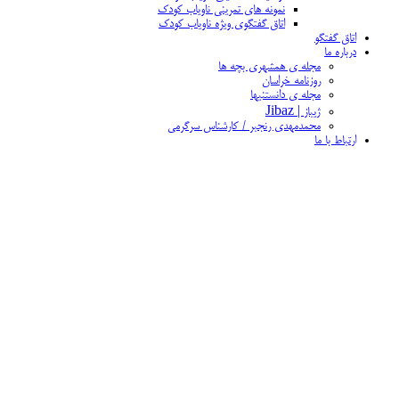
نمونه های تمرینی ناویاب کودک
اتاق گفتگوی ویژه ناویاب کودک
اتاق گفتگو
درباره ما
مجله ی همشهری بچه ها
روزنامه خراسان
مجله ی دانستنیها
ژیباز | Jibaz
محمدمهدی رنجبر / کارشناس سرگرمی
ارتباط با ما