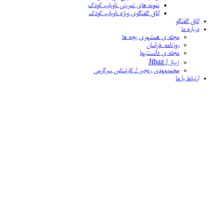
نمونه های تمرینی ناویاب کودک
اتاق گفتگوی ویژه ناویاب کودک
اتاق گفتگو
درباره ما
مجله ی همشهری بچه ها
روزنامه خراسان
مجله ی دانستنیها
ژیباز | Jibaz
محمدمهدی رنجبر / کارشناس سرگرمی
ارتباط با ما