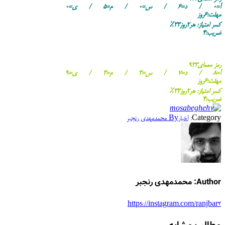
آ=۰ / د=۶ / س=۰ / م=۵ / ی=۰
مهلت:۶روز
کسر امتیاز: هر۲روز۳۳٪
ضریب:۴
رمز معمای۹۲۳
آ=۸ / د=۷ / س=۳ / م=۳ / ی=۹
مهلت:۶روز
کسر امتیاز: هر۲روز۳۳٪
ضریب:۴
Category:
اخبار
By
محمدمهدی رنجبر
Author:
محمدمهدی رنجبر
https://instagram.com/ranjbar2