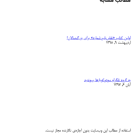
مطالب مشابه
اولین کتاب «نقش‌یابِ شماره» برای بزرگ‌سالان!
اردیبهشت 9, 1398
به گروه تلگرام سودوکوبازها بپیوندید
آبان 6, 1397
استفاده از مطالب این وب‌سایت بدون اجازه‌ی نگارنده مجاز نیست.