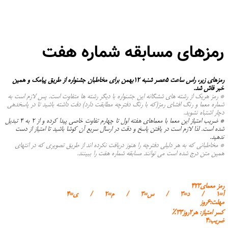
رمزهای مسابقه شماره هفت
رمزهای زیر، راس ساعت ۵عصر شنبه ۱۲بهمن برای مخاطبان جشنواره از طریق پیامک و همین
خبر فاش شد.
* رمز هریک از رشته های ششگانه این جشنواره با دیگر رشته ها متفاوت است. پس لازم است به
شماره معما و رنگ افشای رمز(که با رنگ دفترچه مطابقت دارد) دقت داشته باشید تا در پاسخدهی
دچار اشتباه نشوید.
* ضریب امتیاز این معما با معماهای هفته اول تا چهارم تفاوت خاصی پیدا کرده و از ۲ به ۴ تبدیل
شده است. لذا لازم است در یافتن پاسخ و دقت در ارسال سریع آن کوشا باشید تا امتیاز از دست
ندهید.
* مخاطبانی که به هر دلیلی دفترچه را هنوز دریافت نکرده اند از طریق تصویری که در انتهای
همین متن درج شده است می توانند مسابقه شماره هفت را ببینند.
رمز معمای۴۲۳
آ=۱ / د=۳ / س=۳ / م=۲ / ی=۴
مهلت:۶روز
کسر امتیاز: هر۲روز۳۳٪
ضریب:۴