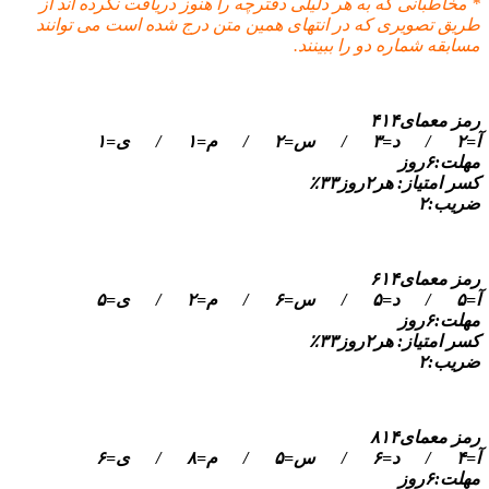
* مخاطبانی که به هر دلیلی دفترچه را هنوز دریافت نکرده اند از
طریق تصویری که در انتهای همین متن درج شده است می توانند
مسابقه شماره دو را ببینند.
رمز معمای۴۱۴
آ=۲ / د=۳ / س=۲ / م=۱ / ی=۱
مهلت:۶روز
کسر امتیاز: هر۲روز۳۳٪
ضریب:۲
رمز معمای۶۱۴
آ=۵ / د=۵ / س=۶ / م=۲ / ی=۵
مهلت:۶روز
کسر امتیاز: هر۲روز۳۳٪
ضریب:۲
رمز معمای۸۱۴
آ=۴ / د=۶ / س=۵ / م=۸ / ی=۶
مهلت:۶روز