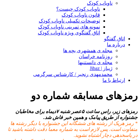
ناویاب کودک
ناویاب کودک چیست؟
قانون ناویاب کودک
توضیحات تکمیلی ناویاب کودک
نمونه های تمرینی ناویاب کودک
اتاق گفتگوی ویژه ناویاب کودک
اتاق گفتگو
درباره ما
مجله ی همشهری بچه ها
روزنامه خراسان
مجله ی دانستنیها
ژیباز | Jibaz
محمدمهدی رنجبر / کارشناس سرگرمی
ارتباط با ما
رمزهای مسابقه شماره دو
رمزهای زیر، راس ساعت ۵عصر شنبه ۷دیماه برای مخاطبان
جشنواره از طریق پیامک و همین خبر فاش شد.
* رمز هریک از رشته های ششگانه این جشنواره با دیگر رشته ها
متفاوت است. پس لازم است به شماره معما دقت داشته باشید تا
در پاسخدهی دچار اشتباه نشوید.