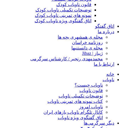
قانون ناویاب کودک
توضیحات تکمیلی ناویاب کودک
نمونه های تمرینی ناویاب کودک
اتاق گفتگوی ویژه ناویاب کودک
اتاق گفتگو
درباره ما
مجله ی همشهری بچه ها
روزنامه خراسان
مجله ی دانستنیها
ژیباز | Jibaz
محمدمهدی رنجبر / کارشناس سرگرمی
ارتباط با ما
خانه
ناویاب
ناویاب چیست؟
قانون ناویاب
توضیحات تکمیلی ناویاب
کتاب نمونه های تمرینی ناویاب
ناویاب امروز
کانال تلگرام ناویاب بازهای ایران
اتاق گفتگوی ویژه ناویاب
دیگر سرگرمی‌ها