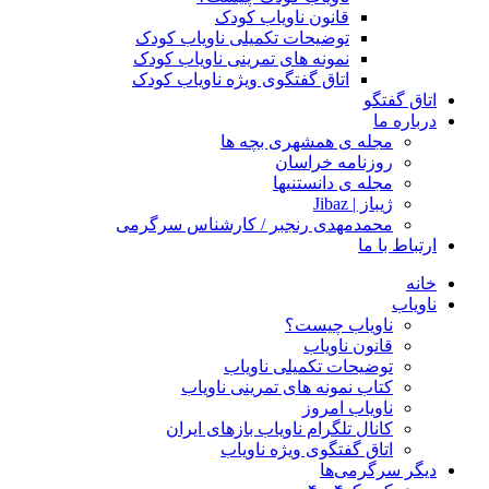
قانون ناویاب کودک
توضیحات تکمیلی ناویاب کودک
نمونه های تمرینی ناویاب کودک
اتاق گفتگوی ویژه ناویاب کودک
اتاق گفتگو
درباره ما
مجله ی همشهری بچه ها
روزنامه خراسان
مجله ی دانستنیها
ژیباز | Jibaz
محمدمهدی رنجبر / کارشناس سرگرمی
ارتباط با ما
خانه
ناویاب
ناویاب چیست؟
قانون ناویاب
توضیحات تکمیلی ناویاب
کتاب نمونه های تمرینی ناویاب
ناویاب امروز
کانال تلگرام ناویاب بازهای ایران
اتاق گفتگوی ویژه ناویاب
دیگر سرگرمی‌ها