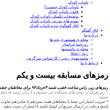
ناویاب کودک
ناویاب کودک چیست؟
قانون ناویاب کودک
توضیحات تکمیلی ناویاب کودک
نمونه های تمرینی ناویاب کودک
اتاق گفتگوی ویژه ناویاب کودک
اتاق گفتگو
درباره ما
مجله ی همشهری بچه ها
روزنامه خراسان
مجله ی دانستنیها
ژیباز | Jibaz
محمدمهدی رنجبر / کارشناس سرگرمی
ارتباط با ما
رمزهای مسابقه بیست و یکم
رمزهای زیر، راس ساعت ۸شب شنبه ۳خرداد۹۳ برای مخاطبان جشنواره از طریق پیامک و همین خبر فاش شد.
* رمز هریک از رشته های ششگانه این جشنواره با دیگر رشته ها متفا
نشوید.
* ضریب امتیاز این معما با معماهای هفته سیزدهم تا شانزدهم تفاوت 
پاسخ و دقت در ارسال سریع آن کوشا باشید تا امتیاز از دست ندهید.