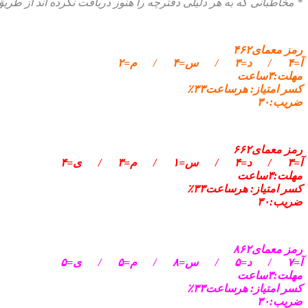
* مخاطبانی که به هر دلیلی دفترچه را هنوز دریافت نکرده اند از طر
رمز معمای۴۶۲
آ=۴ / د=۳ / س=۴ / م=۲
مهلت:۳ساعت
کسر امتیاز: هرساعت۳۳٪
ضریب:۳۰
رمز معمای۶۶۲
آ=۳ / د=۴ / س=۱ / م=۳ / ی=۴
مهلت:۳ساعت
کسر امتیاز: هرساعت۳۳٪
ضریب:۳۰
رمز معمای۸۶۲
آ=۷ / د=۵ / س=۸ / م=۵ / ی=۵
مهلت:۳ساعت
کسر امتیاز: هرساعت۳۳٪
ضریب:۳۰