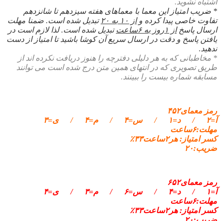
اشتباه نشوید.
* ضریب امتیاز این معما با معماهای هفته سیزدهم تا شانزدهم
تفاوت خاصی پیدا کرده و
از ۱۰ به ۲۰
تبدیل شده است. ضمنا مهلت
ارسال پاسخ
از ۱روز به ۶ساعت
تبدیل شده است. لذا لازم است در
یافتن پاسخ و دقت در ارسال سریع آن کوشا باشید تا امتیاز از دست
ندهید.
* مخاطبانی که به هر دلیلی دفترچه را هنوز دریافت نکرده اند از
طریق تصویری که در انتهای همین متن درج شده است می توانند
مسابقه شماره بیست را ببینند.
رمز معمای۴۵۲
آ=۲ / د=۱ / س=۴ / م=۴ / ی=۳
مهلت:۶ساعت
کسر امتیاز: هر۲ساعت۳۳٪
ضریب:۲۰
رمز معمای۶۵۲
آ=۱ / د=۴ / س=۶ / م=۳ / ی=۴
مهلت:۶ساعت
کسر امتیاز: هر۲ساعت۳۳٪
ضریب:۲۰