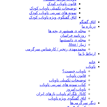
قانون ناویاب کودک
توضیحات تکمیلی ناویاب کودک
نمونه های تمرینی ناویاب کودک
اتاق گفتگوی ویژه ناویاب کودک
اتاق گفتگو
درباره ما
مجله ی همشهری بچه ها
روزنامه خراسان
مجله ی دانستنیها
ژیباز | Jibaz
محمدمهدی رنجبر / کارشناس سرگرمی
ارتباط با ما
خانه
ناویاب
ناویاب چیست؟
قانون ناویاب
توضیحات تکمیلی ناویاب
کتاب نمونه های تمرینی ناویاب
ناویاب امروز
کانال تلگرام ناویاب بازهای ایران
اتاق گفتگوی ویژه ناویاب
دیگر سرگرمی‌ها