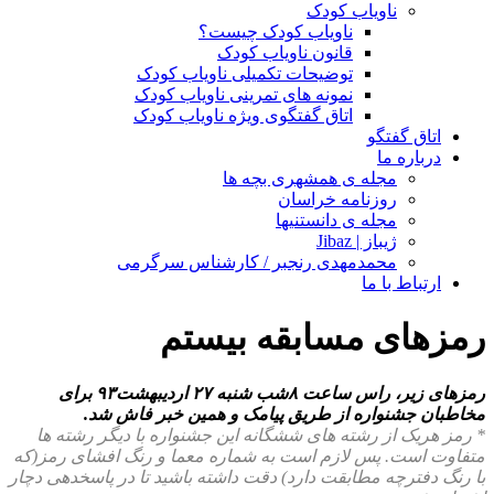
ناویاب کودک
ناویاب کودک چیست؟
قانون ناویاب کودک
توضیحات تکمیلی ناویاب کودک
نمونه های تمرینی ناویاب کودک
اتاق گفتگوی ویژه ناویاب کودک
اتاق گفتگو
درباره ما
مجله ی همشهری بچه ها
روزنامه خراسان
مجله ی دانستنیها
ژیباز | Jibaz
محمدمهدی رنجبر / کارشناس سرگرمی
ارتباط با ما
رمزهای مسابقه بیستم
رمزهای زیر، راس ساعت ۸شب شنبه ۲۷ اردیبهشت۹۳ برای
مخاطبان جشنواره از طریق پیامک و همین خبر فاش شد.
* رمز هریک از رشته های ششگانه این جشنواره با دیگر رشته ها
متفاوت است. پس لازم است به شماره معما و رنگ افشای رمز(که
با رنگ دفترچه مطابقت دارد) دقت داشته باشید تا در پاسخدهی دچار