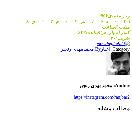
رمز معمای۹۵۲
آ=۲ / د=۷ / س=۴ / م=۴ / ی=۸
مهلت:۶ساعت
کسر امتیاز: هر۲ساعت۳۳٪
ضریب:۲۰
Category:
اخبار
By
محمدمهدی رنجبر
Author:
محمدمهدی رنجبر
https://instagram.com/ranjbar2
مطالب مشابه