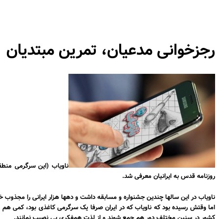
رجزخوانی مدعیان، تمرین مبتدیان
ناویاب
(این سرگرمی منطق
روزنامه
قدس
به ایرانیان معرفی شد.
ناویاب در این سالها چندین
جشنواره
و
مسابقه
داشت و
دهها هزار ایرانی
را مجذوب خو
اما وقتش رسیده بود که ناویاب که در ایران صرفا یک سرگرمی کاغذی بود، کمی هم 
کشور در سنین مختلف دور هم جمع شوند و از لذت
همفکری
بی نصیب نمانند.