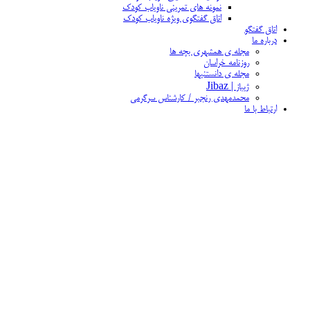
نمونه های تمرینی ناویاب کودک
اتاق گفتگوی ویژه ناویاب کودک
اتاق گفتگو
درباره ما
مجله ی همشهری بچه ها
روزنامه خراسان
مجله ی دانستنیها
ژیباز | Jibaz
محمدمهدی رنجبر / کارشناس سرگرمی
ارتباط با ما