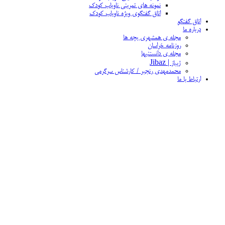
نمونه های تمرینی ناویاب کودک
اتاق گفتگوی ویژه ناویاب کودک
اتاق گفتگو
درباره ما
مجله ی همشهری بچه ها
روزنامه خراسان
مجله ی دانستنیها
ژیباز | Jibaz
محمدمهدی رنجبر / کارشناس سرگرمی
ارتباط با ما