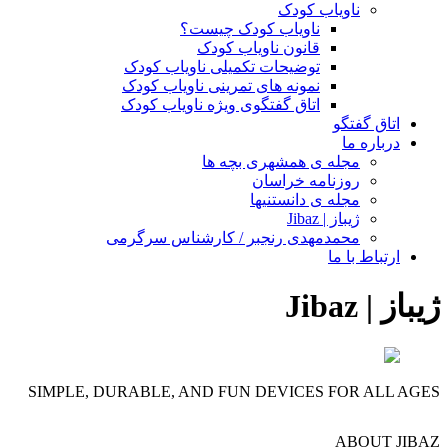
ناویاب کودک
ناویاب کودک چیست؟
قانون ناویاب کودک
توضیحات تکمیلی ناویاب کودک
نمونه های تمرینی ناویاب کودک
اتاق گفتگوی ویژه ناویاب کودک
اتاق گفتگو
درباره ما
مجله ی همشهری بچه ها
روزنامه خراسان
مجله ی دانستنیها
ژیباز | Jibaz
محمدمهدی رنجبر / کارشناس سرگرمی
ارتباط با ما
ژیباز | Jibaz
SIMPLE, DURABLE, AND FUN DEVICES FOR ALL AGES
ABOUT JIBAZ