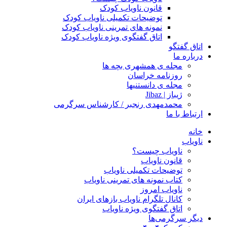
قانون ناویاب کودک
توضیحات تکمیلی ناویاب کودک
نمونه های تمرینی ناویاب کودک
اتاق گفتگوی ویژه ناویاب کودک
اتاق گفتگو
درباره ما
مجله ی همشهری بچه ها
روزنامه خراسان
مجله ی دانستنیها
ژیباز | Jibaz
محمدمهدی رنجبر / کارشناس سرگرمی
ارتباط با ما
خانه
ناویاب
ناویاب چیست؟
قانون ناویاب
توضیحات تکمیلی ناویاب
کتاب نمونه های تمرینی ناویاب
ناویاب امروز
کانال تلگرام ناویاب بازهای ایران
اتاق گفتگوی ویژه ناویاب
دیگر سرگرمی‌ها