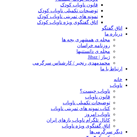
قانون ناویاب کودک
توضیحات تکمیلی ناویاب کودک
نمونه های تمرینی ناویاب کودک
اتاق گفتگوی ویژه ناویاب کودک
اتاق گفتگو
درباره ما
مجله ی همشهری بچه ها
روزنامه خراسان
مجله ی دانستنیها
ژیباز | Jibaz
محمدمهدی رنجبر / کارشناس سرگرمی
ارتباط با ما
خانه
ناویاب
ناویاب چیست؟
قانون ناویاب
توضیحات تکمیلی ناویاب
کتاب نمونه های تمرینی ناویاب
ناویاب امروز
کانال تلگرام ناویاب بازهای ایران
اتاق گفتگوی ویژه ناویاب
دیگر سرگرمی‌ها