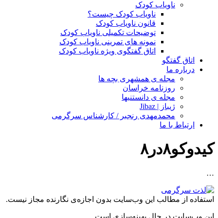
ناویاب کودک
ناویاب کودک چیست؟
قانون ناویاب کودک
توضیحات تکمیلی ناویاب کودک
نمونه های تمرینی ناویاب کودک
اتاق گفتگوی ویژه ناویاب کودک
اتاق گفتگو
درباره ما
مجله ی همشهری بچه ها
روزنامه خراسان
مجله ی دانستنیها
ژیباز | Jibaz
محمدمهدی رنجبر / کارشناس سرگرمی
ارتباط با ما
کیدوکو۸در۸
…
استفاده از مطالب این وب‌سایت بدون اجازه‌ی نگارنده مجاز نیست.
این وب‌سایت در حال بهینه‌سازی است.