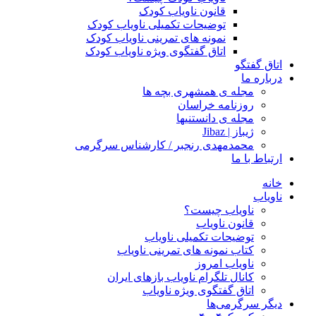
قانون ناویاب کودک
توضیحات تکمیلی ناویاب کودک
نمونه های تمرینی ناویاب کودک
اتاق گفتگوی ویژه ناویاب کودک
اتاق گفتگو
درباره ما
مجله ی همشهری بچه ها
روزنامه خراسان
مجله ی دانستنیها
ژیباز | Jibaz
محمدمهدی رنجبر / کارشناس سرگرمی
ارتباط با ما
خانه
ناویاب
ناویاب چیست؟
قانون ناویاب
توضیحات تکمیلی ناویاب
کتاب نمونه های تمرینی ناویاب
ناویاب امروز
کانال تلگرام ناویاب بازهای ایران
اتاق گفتگوی ویژه ناویاب
دیگر سرگرمی‌ها