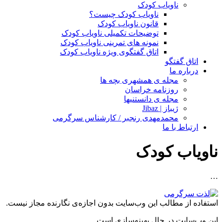
ناویاب کودک
ناویاب کودک چیست؟
قانون ناویاب کودک
توضیحات تکمیلی ناویاب کودک
نمونه های تمرینی ناویاب کودک
اتاق گفتگوی ویژه ناویاب کودک
اتاق گفتگو
درباره ما
مجله ی همشهری بچه ها
روزنامه خراسان
مجله ی دانستنیها
ژیباز | Jibaz
محمدمهدی رنجبر / کارشناس سرگرمی
ارتباط با ما
ناویاب کودک
…
استفاده از مطالب این وب‌سایت بدون اجازه‌ی نگارنده مجاز نیست.
این وب‌سایت در حال بهینه‌سازی است.