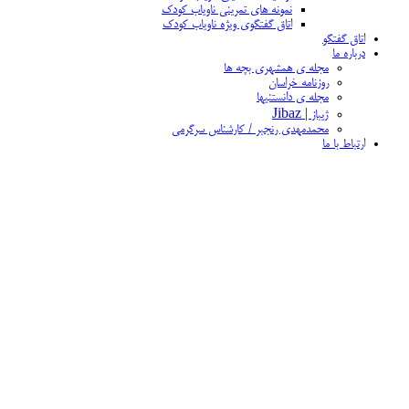
نمونه های تمرینی ناویاب کودک
اتاق گفتگوی ویژه ناویاب کودک
اتاق گفتگو
درباره ما
مجله ی همشهری بچه ها
روزنامه خراسان
مجله ی دانستنیها
ژیباز | Jibaz
محمدمهدی رنجبر / کارشناس سرگرمی
ارتباط با ما