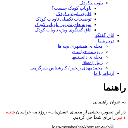
ناویاب کودک
ناویاب کودک چیست؟
قانون ناویاب کودک
توضیحات تکمیلی ناویاب کودک
نمونه های تمرینی ناویاب کودک
اتاق گفتگوی ویژه ناویاب کودک
اتاق گفتگو
درباره ما
مجله ی همشهری بچه ها
روزنامه خراسان
مجله ی دانستنیها
ژیباز | Jibaz
محمدمهدی رنجبر / کارشناس سرگرمی
ارتباط با ما
راهنما
به عنوان راهنمایی،
در این تصویر، بخشی از معمای «نقش‌یاب» روزنامه خراسان
‌شنبه
۱ تیر
را برای شما حل کردیم.