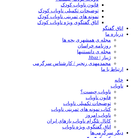
قانون ناویاب کودک
توضیحات تکمیلی ناویاب کودک
نمونه های تمرینی ناویاب کودک
اتاق گفتگوی ویژه ناویاب کودک
اتاق گفتگو
درباره ما
مجله ی همشهری بچه ها
روزنامه خراسان
مجله ی دانستنیها
ژیباز | Jibaz
محمدمهدی رنجبر / کارشناس سرگرمی
ارتباط با ما
خانه
ناویاب
ناویاب چیست؟
قانون ناویاب
توضیحات تکمیلی ناویاب
کتاب نمونه های تمرینی ناویاب
ناویاب امروز
کانال تلگرام ناویاب بازهای ایران
اتاق گفتگوی ویژه ناویاب
دیگر سرگرمی‌ها