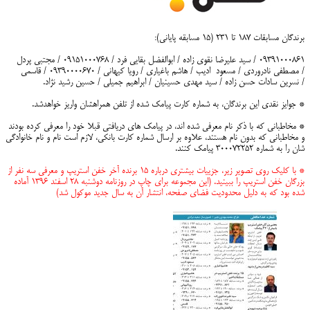
برندگان مسابقات ۱۸۷ تا ۲۳۱ (۱۵ مسابقه پایانی):
۰۹۳۹۱۰۰۰۸۶۱ / سید علیرضا نقوی زاده / ابوالفضل بقایی فرد / ۰۹۱۵۱۰۰۰۷۶۸ / مجتبی پردل
/ مصطفی نادروردی / مسعود ادیب / هاشم باغیاری / رویا کیهانی / ۰۹۳۹۰۰۰۰۶۷۰ / قاسمی
/ نسرین سادات حسن زاده / سید مهدی حسینیان / ابراهیم جمیلی / حسین رشید نژاد.
* جوایز نقدی این برندگان، به شماره کارت پیامک شده از تلفن همراهشان واریز خواهدشد.
* مخاطبانی که با ذکر نام معرفی شده اند، در پیامک های دریافتی قبلا خود را معرفی کرده بودند
و مخاطبانی که بدون نام هستند، علاوه بر ارسال شماره کارت بانکی، لازم است نام و نام خانوادگی
شان را به شماره ۳۰۰۰۷۲۲۵۲ پیامک کنند.
* با کلیک روی تصویر زیر، جزییات بیشتری درباره ۱۵ برنده آخر خفن استریپ و معرفی سه نفر از
بزرگان خفن استریپ را ببینید. (این مجموعه برای چاپ در روزنامه دوشنبه ۲۸ اسفند ۱۳۹۶ آماده
شده بود که به دلیل محدودیت فضای صفحه، انتشار آن به سال جدید موکول شد)