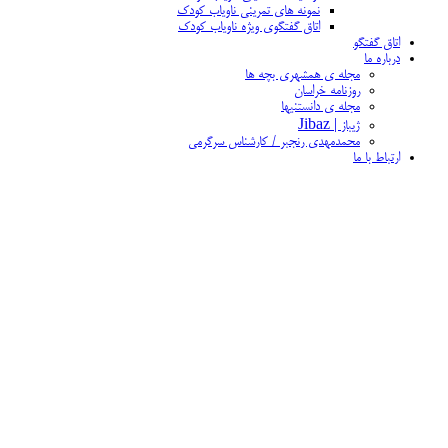
نمونه های تمرینی ناویاب کودک
اتاق گفتگوی ویژه ناویاب کودک
اتاق گفتگو
درباره ما
مجله ی همشهری بچه ها
روزنامه خراسان
مجله ی دانستنیها
ژیباز | Jibaz
محمدمهدی رنجبر / کارشناس سرگرمی
ارتباط با ما